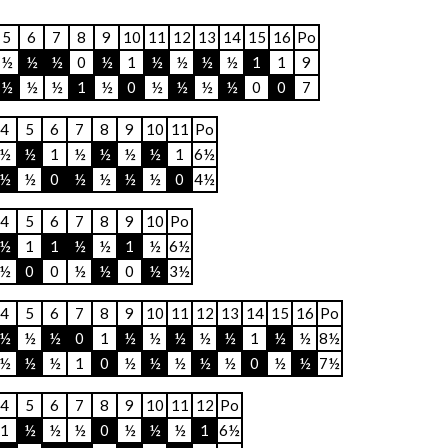
5
6
7
8
9
10
11
12
13
14
15
16
Po
½
½
½
0
½
1
½
½
½
½
1
1
9
½
½
½
1
½
0
½
½
½
½
0
0
7
4
5
6
7
8
9
10
11
Po
½
½
1
½
½
½
½
1
6½
½
½
0
½
½
½
½
0
4½
4
5
6
7
8
9
10
Po
½
1
1
½
½
1
½
6½
½
0
0
½
½
0
½
3½
4
5
6
7
8
9
10
11
12
13
14
15
16
Po
½
½
½
0
1
½
½
½
½
½
1
½
½
8½
½
½
½
1
0
½
½
½
½
½
0
½
½
7½
4
5
6
7
8
9
10
11
12
Po
1
½
½
½
0
½
½
½
1
6½