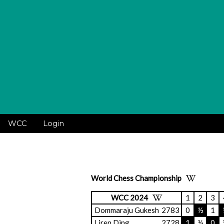
WCC
Login
World Chess Championship
WCC 2024
1
2
3
Dommaraju Gukesh
2783
0
½
1
Liren Ding
2728
1
½
0