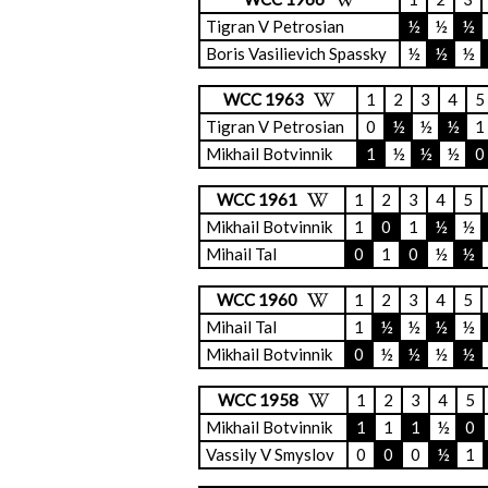
Tigran V Petrosian
½
½
½
Boris Vasilievich Spassky
½
½
½
WCC 1963
1
2
3
4
5
Tigran V Petrosian
0
½
½
½
1
Mikhail Botvinnik
1
½
½
½
0
WCC 1961
1
2
3
4
5
Mikhail Botvinnik
1
0
1
½
½
Mihail Tal
0
1
0
½
½
WCC 1960
1
2
3
4
5
Mihail Tal
1
½
½
½
½
Mikhail Botvinnik
0
½
½
½
½
WCC 1958
1
2
3
4
5
Mikhail Botvinnik
1
1
1
½
0
Vassily V Smyslov
0
0
0
½
1