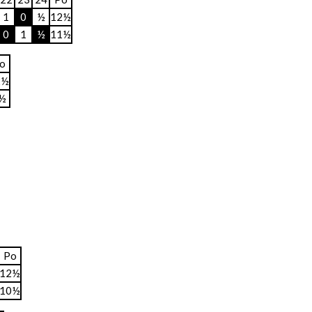
1
0
½
12½
0
1
½
11½
o
2½
½
Po
12½
10½