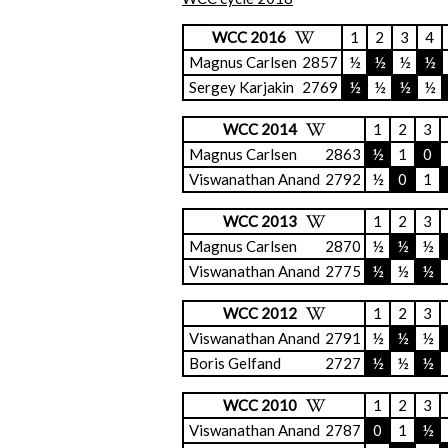
WCC 2016
1
2
3
4
Magnus Carlsen
2857
½
½
½
½
Sergey Karjakin
2769
½
½
½
½
WCC 2014
1
2
3
Magnus Carlsen
2863
½
1
0
Viswanathan Anand
2792
½
0
1
WCC 2013
1
2
3
Magnus Carlsen
2870
½
½
½
Viswanathan Anand
2775
½
½
½
WCC 2012
1
2
3
Viswanathan Anand
2791
½
½
½
Boris Gelfand
2727
½
½
½
WCC 2010
1
2
3
Viswanathan Anand
2787
0
1
½