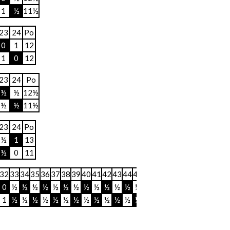
1
½
11½
23
24
Po
0
1
12
1
0
12
23
24
Po
½
½
12½
½
½
11½
23
24
Po
½
1
13
½
0
11
32
33
34
35
36
37
38
39
40
41
42
43
44
45
46
47
48
Po
0
½
½
½
½
½
½
½
½
½
½
½
½
½
½
0
0
25
1
½
½
½
½
½
½
½
½
½
½
½
½
½
½
1
1
23