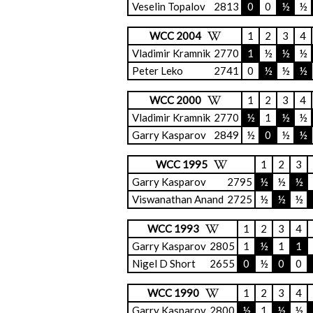
Veselin Topalov
2813
0
0
½
½
WCC 2004
1
2
3
4
Vladimir Kramnik
2770
1
½
½
½
Peter Leko
2741
0
½
½
½
WCC 2000
1
2
3
4
Vladimir Kramnik
2770
½
1
½
½
Garry Kasparov
2849
½
0
½
½
WCC 1995
1
2
3
Garry Kasparov
2795
½
½
½
Viswanathan Anand
2725
½
½
½
WCC 1993
1
2
3
4
Garry Kasparov
2805
1
½
1
1
Nigel D Short
2655
0
½
0
0
WCC 1990
1
2
3
4
Garry Kasparov
2800
½
1
½
½