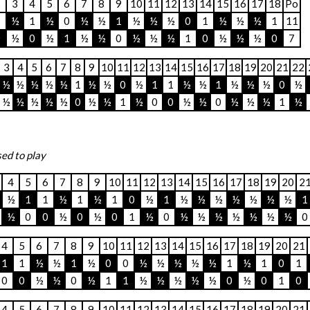
2
3
4
5
6
7
8
9
10
11
12
13
14
15
16
17
18
Po
1
½
1
½
0
½
½
1
½
½
½
0
1
½
½
½
1
11
0
½
0
½
1
½
½
0
½
½
½
1
0
½
½
½
0
7
3
4
5
6
7
8
9
10
11
12
13
14
15
16
17
18
19
20
21
22
½
½
½
½
½
1
½
½
0
½
1
1
½
½
1
½
½
½
0
½
½
½
½
½
½
0
½
½
1
½
0
0
½
½
0
½
½
½
1
½
ed to play
4
5
6
7
8
9
10
11
12
13
14
15
16
17
18
19
20
2
½
1
1
½
1
½
1
0
½
1
½
½
½
½
½
½
½
1
½
0
0
½
0
½
0
1
½
0
½
½
½
½
½
½
½
0
4
5
6
7
8
9
10
11
12
13
14
15
16
17
18
19
20
21
1
1
½
½
1
½
0
0
½
½
½
½
½
1
½
1
0
1
0
0
½
½
0
½
1
1
½
½
½
½
½
0
½
0
1
0
4
5
6
7
8
9
10
11
12
13
14
15
16
17
18
19
20
21