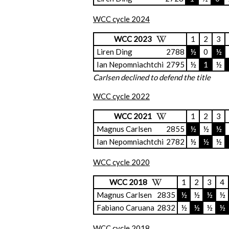
WCC cycle 2024
WCC 2023
1
2
3
Liren Ding
2788
½
0
½
Ian Nepomniachtchi
2795
½
1
½
Carlsen declined to defend the title
WCC cycle 2022
WCC 2021
1
2
3
Magnus Carlsen
2855
½
½
½
Ian Nepomniachtchi
2782
½
½
½
WCC cycle 2020
WCC 2018
1
2
3
4
Magnus Carlsen
2835
½
½
½
½
Fabiano Caruana
2832
½
½
½
½
WCC cycle 2018