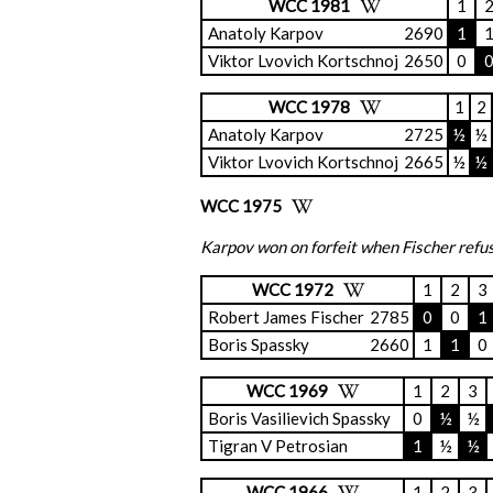
WCC 1981
1
Anatoly Karpov
2690
1
Viktor Lvovich Kortschnoj
2650
0
WCC 1978
1
2
Anatoly Karpov
2725
½
½
Viktor Lvovich Kortschnoj
2665
½
½
WCC 1975
Karpov won on forfeit when Fischer refus
WCC 1972
1
2
3
Robert James Fischer
2785
0
0
1
Boris Spassky
2660
1
1
0
WCC 1969
1
2
3
Boris Vasilievich Spassky
0
½
½
Tigran V Petrosian
1
½
½
WCC 1966
1
2
3