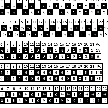
½
½
½
1
½
½
1
½
½
0
½
½
½
½
½
0
1
½
½
½
½
0
½
½
0
½
½
1
½
½
½
½
½
1
0
½
6
7
8
9
10
11
12
13
14
15
16
17
18
19
20
21
22
P
½
1
½
½
½
½
½
½
0
1
½
½
1
1
½
½
½
1
½
0
½
½
½
½
½
½
1
0
½
½
0
0
½
½
½
9
6
7
8
9
10
11
12
13
14
15
16
17
18
19
20
21
Po
½
1
0
1
1
1
0
1
½
1
½
0
1
0
½
1
13
½
0
1
0
0
0
1
0
½
0
½
1
0
1
½
0
8
6
7
8
9
10
11
12
13
14
15
16
17
18
19
20
21
Po
1
1
0
0
½
1
½
½
½
½
½
1
½
1
½
½
12½
0
0
1
1
½
0
½
½
½
½
½
0
½
0
½
½
8½
6
7
8
9
10
11
12
13
14
15
16
17
18
19
20
21
22
23
1
½
½
½
½
0
1
½
1
0
½
½
1
0
½
½
0
½
0
½
½
½
½
1
0
½
0
1
½
½
0
1
½
½
1
½