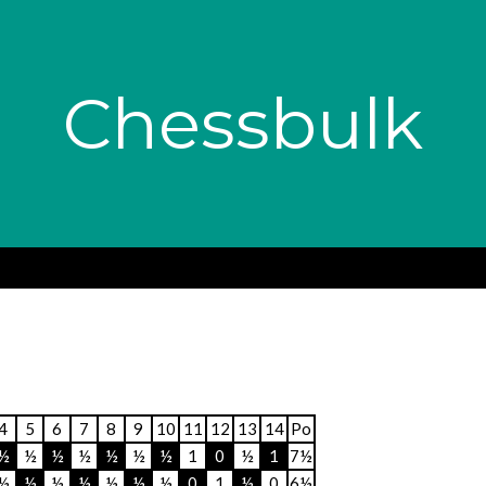
Chessbulk
4
5
6
7
8
9
10
11
12
13
14
Po
½
½
½
½
½
½
½
1
0
½
1
7½
½
½
½
½
½
½
½
0
1
½
0
6½