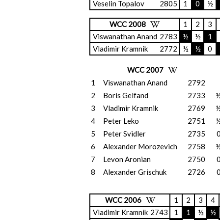
Veselin Topalov
2805
1
0
½
WCC 2008
1
2
3
Viswanathan Anand
2783
½
½
1
Vladimir Kramnik
2772
½
½
0
WCC 2007
1
Viswanathan Anand
2792
2
Boris Gelfand
2733
3
Vladimir Kramnik
2769
4
Peter Leko
2751
5
Peter Svidler
2735
6
Alexander Morozevich
2758
7
Levon Aronian
2750
8
Alexander Grischuk
2726
WCC 2006
1
2
3
4
Vladimir Kramnik
2743
1
1
½
½