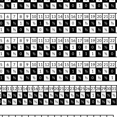
½
½
1
½
½
½
½
½
½
½
½
0
1
0
½
0
½
½
5
6
7
8
9
10
11
12
13
14
15
16
17
18
19
20
21
22
0
½
½
1
½
½
1
½
½
½
½
0
½
½
½
½
½
½
1
½
½
0
½
½
0
½
½
½
½
1
½
½
½
½
½
½
5
6
7
8
9
10
11
12
13
14
15
16
17
18
19
20
21
22
0
½
½
1
½
½
½
½
½
1
½
1
0
0
0
½
½
1
1
½
½
0
½
½
½
½
½
0
½
0
1
1
1
½
½
0
5
6
7
8
9
10
11
12
13
14
15
16
17
18
19
20
21
22
0
½
½
½
½
½
1
½
½
½
½
1
½
½
1
½
½
0
1
½
½
½
½
½
0
½
½
½
½
0
½
½
0
½
½
1
9
10
11
12
13
14
15
16
17
18
19
20
21
22
23
24
25
26
27
28
29
30
31
1
½
½
½
½
½
½
½
½
½
½
½
½
½
½
½
½
½
1
½
½
½
½
0
½
½
½
½
½
½
½
½
½
½
½
½
½
½
½
½
½
0
½
½
½
½