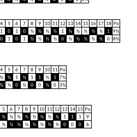
4
5
6
7
8
9
10
11
12
13
14
15
16
17
18
Po
1
0
1
0
½
½
½
½
1
½
½
½
½
½
1
9½
0
1
0
1
½
½
½
½
0
½
½
½
½
½
0
8½
4
5
6
7
8
9
10
11
Po
½
½
1
½
1
1
½
1
7½
½
½
0
½
0
0
½
0
3½
5
6
7
8
9
10
11
12
13
14
15
Po
½
½
½
½
½
½
½
½
1
1
1
9
½
½
½
½
½
½
½
½
0
0
0
6