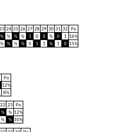
23
24
25
26
27
28
29
30
31
32
Po
½
½
½
½
1
0
0
½
0
1
16½
½
½
½
½
0
1
1
½
1
0
15½
1
Po
12½
8½
22
23
Po
½
½
12½
½
½
10½
22
23
24
Po