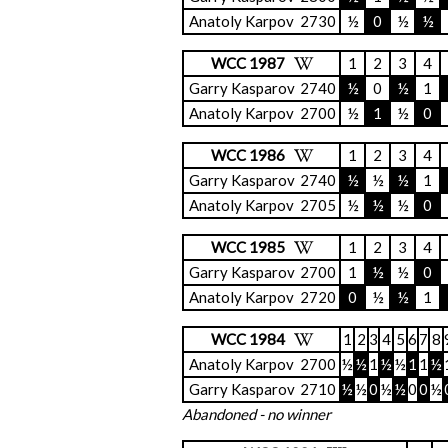
Anatoly Karpov
2730
½
0
½
½
WCC 1987
1
2
3
4
Garry Kasparov
2740
½
0
½
1
Anatoly Karpov
2700
½
1
½
0
WCC 1986
1
2
3
4
Garry Kasparov
2740
½
½
½
1
Anatoly Karpov
2705
½
½
½
0
WCC 1985
1
2
3
4
Garry Kasparov
2700
1
½
½
0
Anatoly Karpov
2720
0
½
½
1
WCC 1984
1
2
3
4
5
6
7
8
Anatoly Karpov
2700
½
½
1
½
½
1
1
½
Garry Kasparov
2710
½
½
0
½
½
0
0
½
Abandoned - no winner