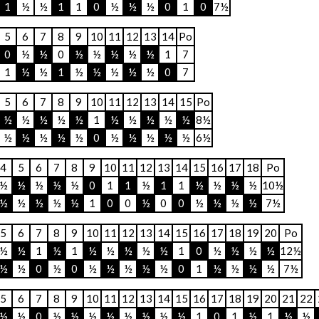
1
½
½
1
1
0
½
½
½
0
1
0
7½
5
6
7
8
9
10
11
12
13
14
Po
0
½
½
0
½
½
½
½
½
1
7
1
½
½
1
½
½
½
½
½
0
7
5
6
7
8
9
10
11
12
13
14
15
Po
½
½
½
½
½
1
½
½
½
½
½
8½
½
½
½
½
½
0
½
½
½
½
½
6½
4
5
6
7
8
9
10
11
12
13
14
15
16
17
18
Po
½
½
½
½
½
0
1
1
½
1
1
½
½
½
½
10½
½
½
½
½
½
1
0
0
½
0
0
½
½
½
½
7½
5
6
7
8
9
10
11
12
13
14
15
16
17
18
19
20
Po
½
½
1
½
1
½
½
½
½
½
1
0
½
½
½
½
12½
½
½
0
½
0
½
½
½
½
½
0
1
½
½
½
½
7½
5
6
7
8
9
10
11
12
13
14
15
16
17
18
19
20
21
22
½
½
0
½
½
½
½
½
½
½
½
1
0
1
½
1
½
½