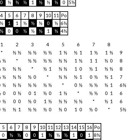
0
½
½
½
1
½
½
½
0
5½
4
5
6
7
8
9
10
11
Po
½
1
1
½
½
½
0
½
6½
½
0
0
½
½
½
1
½
4½
1
2
3
4
5
6
7
8
*
½
½
½
½
½
½
1
½
½
1
1
½
1
½
9
½
½
*
½
½
½
½
½
½
1
½
1
1
½
0
8
½
½
½
½
*
½
1
½
½
1
0
½
1
½
½
8
½
½
½
½
½
0
*
½
½
½
1
0
½
½
1
7
0
½
½
½
½
½
½
½
*
0
½
½
½
½
1
6½
½
0
0
½
0
1
½
0
1
½
*
½
½
0
1
6
0
½
0
0
½
0
1
½
½
½
½
½
*
½
1
6
0
½
½
1
½
½
½
0
½
0
1
0
½
0
*
5½
5
6
7
8
9
10
11
12
13
14
15
16
Po
0
½
½
0
0
1
½
½
½
1
0
1
8½